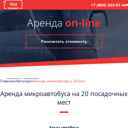
+7 (804) 333-01-44
Аренда
on-line
Рассчитать стоимость
Главная
Автопарк
Аренда микроавтобуса 20 мест
Аренда микроавтобуса на 20 посадочных
мест
C
Политикой конфиденциальности
ознакомлен(а), даю согласие на
обработку моих Персональных данных
Заказ автобуса: