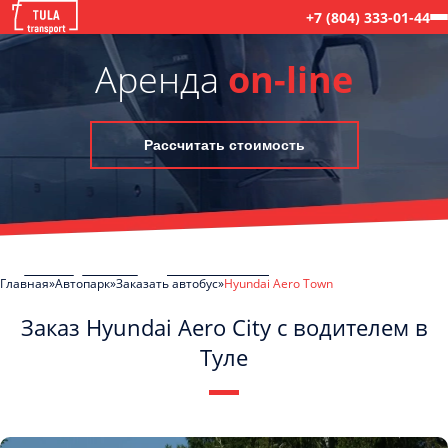
+7 (804) 333-01-44
Аренда
on-line
Рассчитать стоимость
Главная
Автопарк
Заказать автобус
Hyundai Aero Town
Заказ Hyundai Aero City с водителем в
Туле
C
Политикой конфиденциальности
ознакомлен(а), даю согласие на
обработку моих Персональных данных