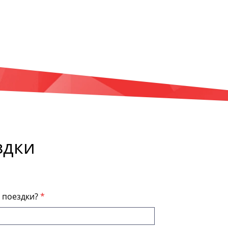
здки
я поездки?