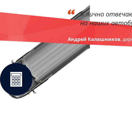
Я лично отвечаю
на наших автобу
Андрей Калашников
, ди