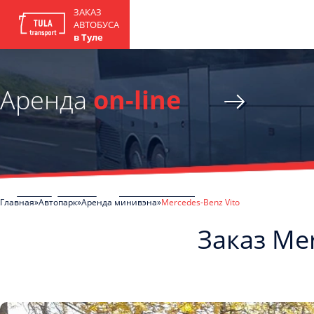
ЗАКАЗ
АВТОБУСА
в Туле
Аренда
on-line
Главная
Автопарк
Аренда минивэна
Mercedes-Benz Vito
Заказ Mer