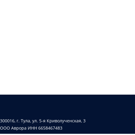
300016, г. Тула, ул. 5-я Криволученская, 3
ООО Аврора ИНН 6658467483