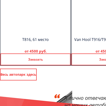
T816, 61 место
Van Hool T916/T9
от
4500 руб.
от
45
Заказать
Зак
Весь автопарк здесь
Я лично отвечаю
на наших автобу