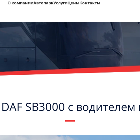
О компании
Автопарк
Услуги
Цены
Контакты
C
Политикой
конфиденциальности
 DAF SB3000 с водителем 
ознакомлен(а), даю согласие на
обработку моих Персональных
данных