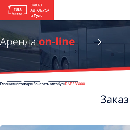
ЗАКАЗ
АВТОБУСА
в Туле
Аренда
on-line
Главная
Автопарк
Заказать автобус
DAF SB3000
Заказ