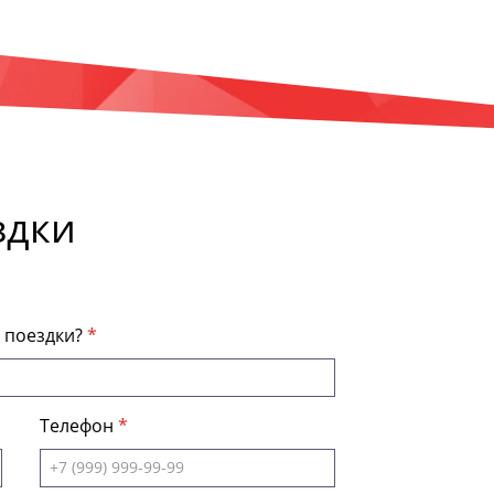
здки
я поездки?
Телефон