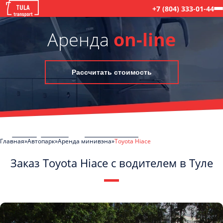
+7 (804) 333-01-44
Аренда
on-line
Рассчитать стоимость
Главная
Автопарк
Аренда минивэна
Toyota Hiace
Заказ Toyota Hiace с водителем в Туле
C
Политикой конфиденциальности
ознакомлен(а), даю согласие на
обработку моих Персональных данных