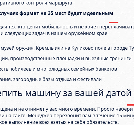
еративного контроля маршрута
случаях формат на 35 мест будет идеальным
ля тех, кто ценит мобильность и не хочет переплачиват
и следующих задач в нашем оружейном крае:
музей оружия, Кремль или на Куликово поле в городе Т
нции, производственные площадки и выездные тренинги
ств, юбилеев и многолюдных семейных банкетов
ния, загородные базы отдыха и фестивали
епить машину за вашей датой
щена и не отнимет у вас много времени. Просто набер
зи на сайте. Менеджер перезвонит вам в течение 15 мин
ое выполнение всех взятых на себя обязательств.