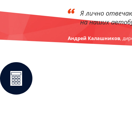
Я лично отвечаю
на наших автобу
Андрей Калашников
, ди