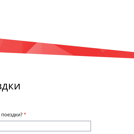
здки
я поездки?