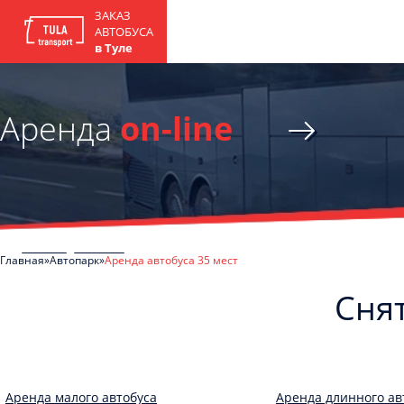
ЗАКАЗ
АВТОБУСА
в Туле
Аренда
on-line
Главная
Автопарк
Аренда автобуса 35 мест
Снят
Аренда малого автобуса
Аренда длинного ав